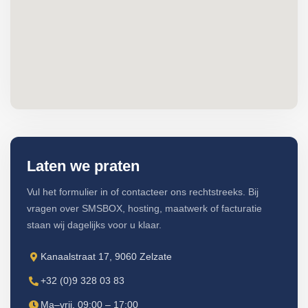
Laten we praten
Vul het formulier in of contacteer ons rechtstreeks. Bij
vragen over SMSBOX, hosting, maatwerk of facturatie
staan wij dagelijks voor u klaar.
Kanaalstraat 17, 9060 Zelzate
+32 (0)9 328 03 83
Ma–vrij, 09:00 – 17:00